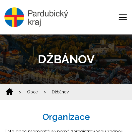
DŽBÁNOV
>
Obce
>
Džbánov
Organizace
Tato obec momentálně nemá zaregistrovanou žádnou