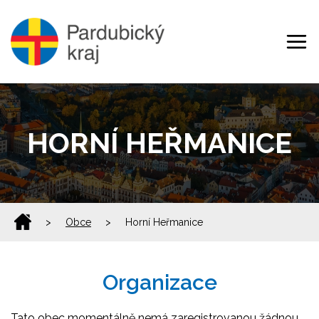
HORNÍ HEŘMANICE
>
Obce
>
Horní Heřmanice
Organizace
Tato obec momentálně nemá zaregistrovanou žádnou