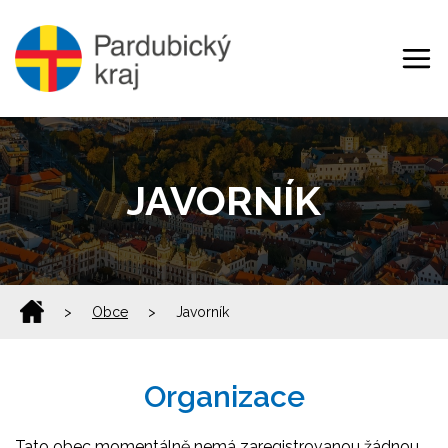
JAVORNÍK
>
Obce
>
Javorník
Organizace
Tato obec momentálně nemá zaregistrovanou žádnou