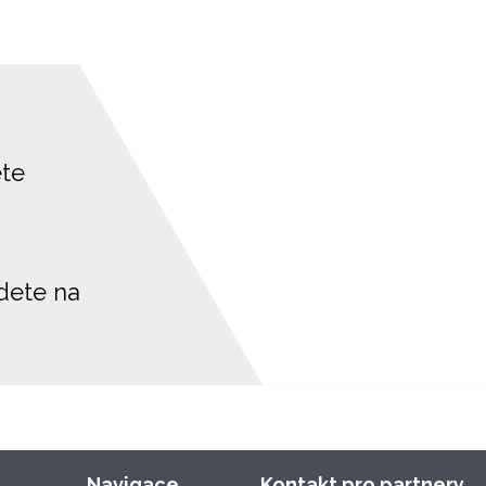
ete
jdete na
Navigace
Kontakt pro partnery