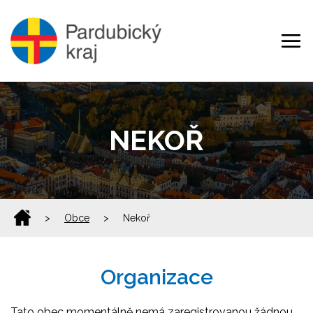
NEKOŘ
>
Obce
>
Nekoř
Organizace
Tato obec momentálně nemá zaregistrovanou žádnou