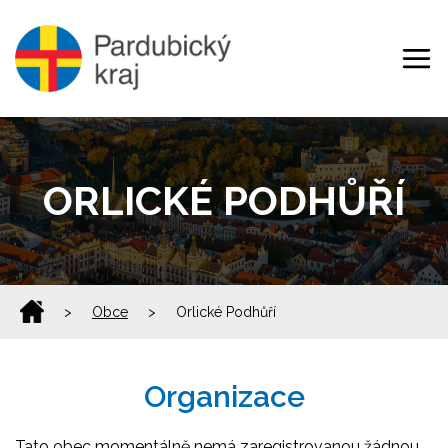
ORLICKÉ PODHŮŘÍ
>
Obce
>
Orlické Podhůří
Organizace
Tato obec momentálně nemá zaregistrovanou žádnou