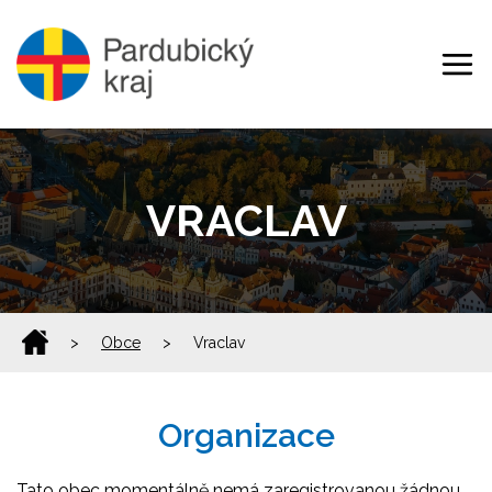
VRACLAV
>
Obce
>
Vraclav
Organizace
Tato obec momentálně nemá zaregistrovanou žádnou