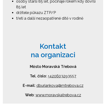
osoby starší 85 let, počínaje rokem kdy dovrší
85 let
držitele půkazu ZTP/P
třetí a další nezaopatřené dítě v rodině
Kontakt
na organizaci
Město Moravská Třebová
Tel. číslo:
+420603293557
E-mail:
dburiankova@mtrebova.cz
Web:
www.moravskatrebova.cz