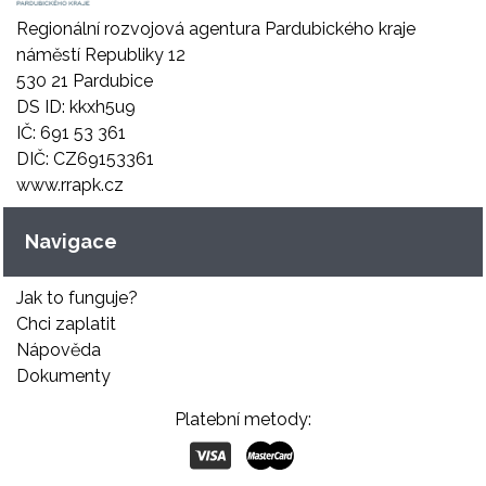
Regionální rozvojová agentura Pardubického kraje
náměstí Republiky 12
530 21 Pardubice
DS ID: kkxh5u9
IČ: 691 53 361
DIČ: CZ69153361
www.rrapk.cz
Navigace
Jak to funguje?
Chci zaplatit
Nápověda
Dokumenty
Platební metody: