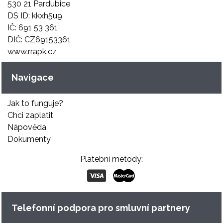
530 21 Pardubice
DS ID: kkxh5u9
IČ: 691 53 361
DIČ: CZ69153361
www.rrapk.cz
Navigace
Jak to funguje?
Chci zaplatit
Nápověda
Dokumenty
Platební metody:
Telefonní podpora pro smluvní partnery