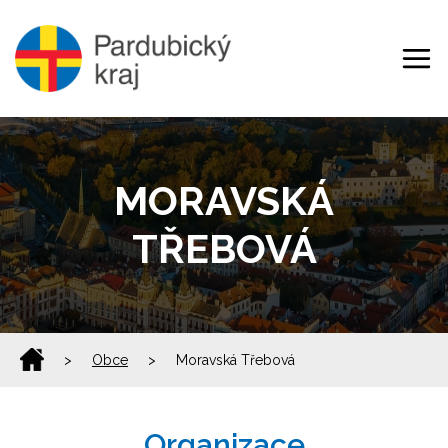
MORAVSKÁ
TŘEBOVÁ
>
Obce
>
Moravská Třebová
Organizace