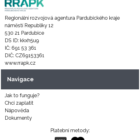
Regionální rozvojová agentura Pardubického kraje
náměstí Republiky 12
530 21 Pardubice
DS ID: kkxh5u9
IČ: 691 53 361
DIČ: CZ69153361
www.rrapk.cz
Navigace
Jak to funguje?
Chci zaplatit
Nápověda
Dokumenty
Platební metody: