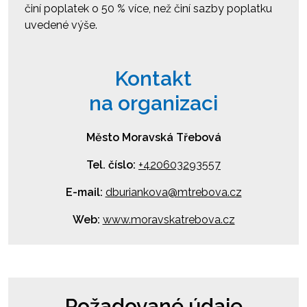
činí poplatek o 50 % více, než činí sazby poplatku
uvedené výše.
Kontakt
na organizaci
Město Moravská Třebová
Tel. číslo:
+420603293557
E-mail:
dburiankova@mtrebova.cz
Web:
www.moravskatrebova.cz
Požadované údaje